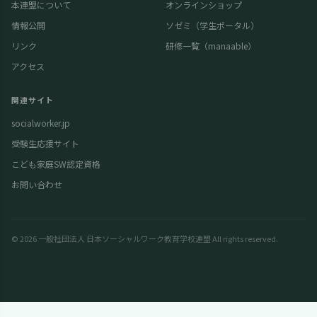
本連盟について
オンラインショップ
情報公開
ソゼミ（学生ポータル）
リンク
研修一覧（manaable）
アクセス
関連サイト
socialworker.jp
受験生応援サイト
こども家庭SW認定資格
お問い合わせ
© 2026 一般社団法人 日本ソーシャルワーク教育学校連盟 All rights reserved.