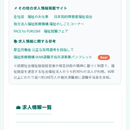
📌 その他の求人情報掲載サイト
全社協 福祉のお仕事
日本知的障害者福祉協会
独立法人福祉医療機構 福祉のしごとコーナー
FACE to FUKUSHI 福祉就職フェア
📚 求人情報に関する参考
厚生労働省 公正な採用選考を目指して
福祉医療機構 WAM退職手当共済事業パンフレット
New!
※民間社会福祉施設経営者の相互扶助の精神に基づく制度で、福
祉施設を運営する社会福祉法人のうち約90％の法人が利用。60年
以上にわたり延べ約248万人の被共済職員に退職手当金を支給。
💼 求人情報一覧