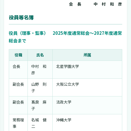
会 長 中 村 和 彦
役員等名簿
役員（理事・監事） 2025年度通常総会〜2027年度通常
総会まで
役職
氏名
所属
会長
中村 和
北星学園大学
彦
副会長
山野 則
大阪公立大学
子
副会長
髙良 麻
法政大学
子
常務理
名城 健
沖縄大学
事
二