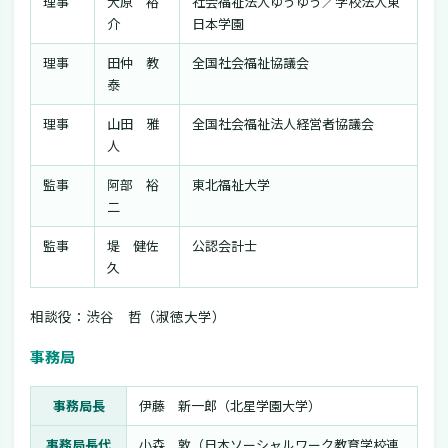
理事
大原 裕
社会福祉法人ゆうゆう／学校法人東
介
日本学園
理事
田仲 教
全国社会福祉協議会
泰
理事
山田 雅
全国社会福祉法人経営者協議会
人
監事
阿部 裕
東北福祉大学
二
監事
堤 健佐
公認会計士
久
相談役：渋谷 哲（淑徳大学）
事務局
事務局長
伊藤 新一郎（北星学園大学）
事務局長代
小森 敦（日本ソーシャルワーク教育学校連