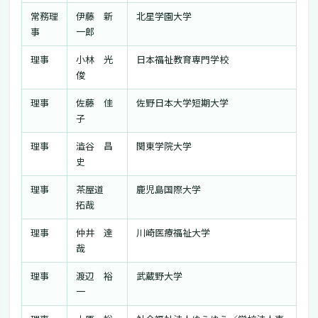
常務理
伊藤 新
北星学園大学
事
一郎
理事
小林 光
日本福祉教育専門学校
俊
理事
佐藤 佳
佐野日本大学短期大学
子
理事
澁谷 昌
関東学院大学
史
理事
茶屋道
鹿児島国際大学
拓哉
理事
仲井 達
川崎医療福祉大学
哉
理事
渡辺 裕
武蔵野大学
一