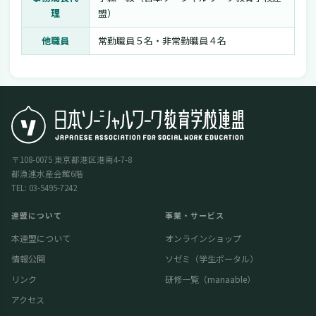
理
盟）
他職員
常勤職員５名・非常勤職員４名
〒108-0075 東京都港区港南4-7-8
都漁連水産会館6階
TEL: 03-5495-7242
連盟について
事業・サービス
本連盟について
オンラインショップ
情報公開
ソゼミ（学生ポータル）
リンク
研修一覧（manaable）
アクセス