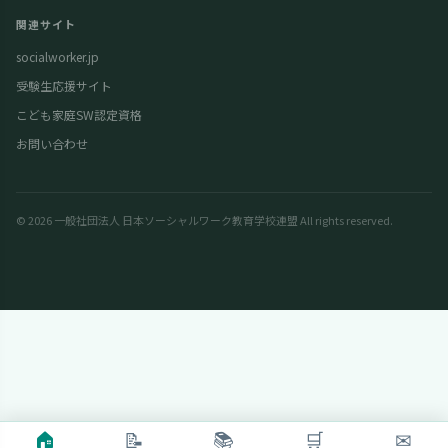
関連サイト
socialworker.jp
受験生応援サイト
こども家庭SW認定資格
お問い合わせ
© 2026 一般社団法人 日本ソーシャルワーク教育学校連盟 All rights reserved.
🏠
📝
📚
🛒
✉